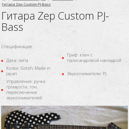
Гитара Zep Custom PJ-Bass
Гитара Zep Custom PJ-
Bass
Спецификация:
Гриф: клен с
Дека: липа
палисандровой накладкой
Колки: Gotoh, Made in
Japan
Звукосниматели: PJ
Управление: ручка
громкости, тон,
переключение
звукоснимателей