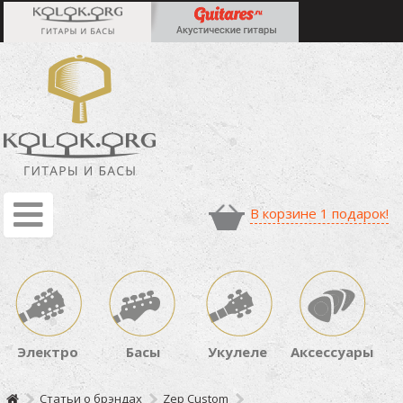
В корзине 1 подарок!
Электро
Басы
Укулеле
Аксессуары
Статьи о брэндах
Zep Custom