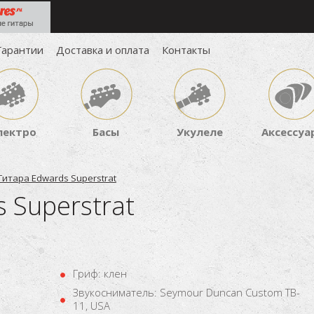
Гарантии
Доставка и оплата
Контакты
лектро
Басы
Укулеле
Аксессуа
Гитара Edwards Superstrat
 Superstrat
Гриф: клен
Звукосниматель: Seymour Duncan Custom TB-
11, USA