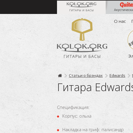
О нас
Э
Статьи о брэндах
Edwards
Гитара Edwards
Спецификация:
Корпус: ольха
Накладка на гриф: палисандр