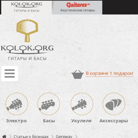
В корзине 1 подарок!
Электро
Басы
Укулеле
Аксессуары
Статьи о брэндах
Geniway