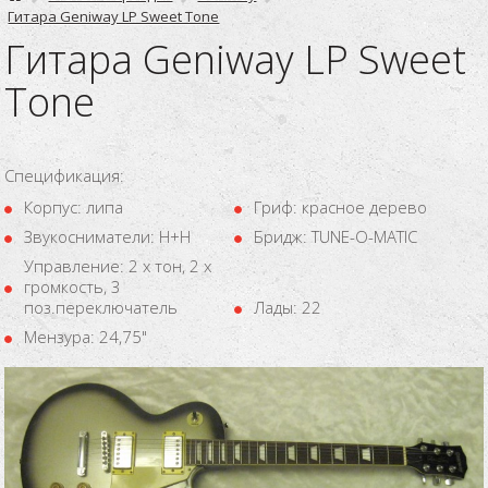
Гитара Geniway LP Sweet Tone
Гитара Geniway LP Sweet
Tone
Спецификация:
Корпус: липа
Гриф: красное дерево
Звукосниматели: H+H
Бридж: TUNE-O-MATIC
Управление: 2 х тон, 2 х
громкость, 3
поз.переключатель
Лады: 22
Мензура: 24,75"