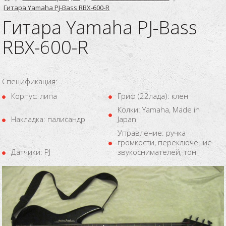
Гитара Yamaha PJ-Bass RBX-600-R
Гитара Yamaha PJ-Bass
RBX-600-R
Спецификация:
Корпус: липа
Гриф (22лада): клен
Колки: Yamaha, Made in
Накладка: палисандр
Japan
Управление: ручка
громкости, переключение
Датчики: PJ
звукоснимателей, тон