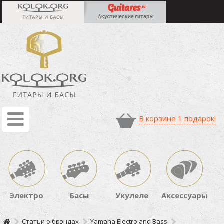
В корзине 1 подарок!
Электро
Басы
Укулеле
Аксессуары
Статьи о брэндах
Yamaha Electro and Bass