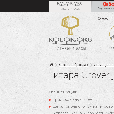
О нас
Э
Статьи о брэндах
Grover Jack
Гитара Grover 
Спецификация:
Гриф болченый: клен
Дека: тополь с топом из тигрово
Управление: Тон/Громкость, 5-