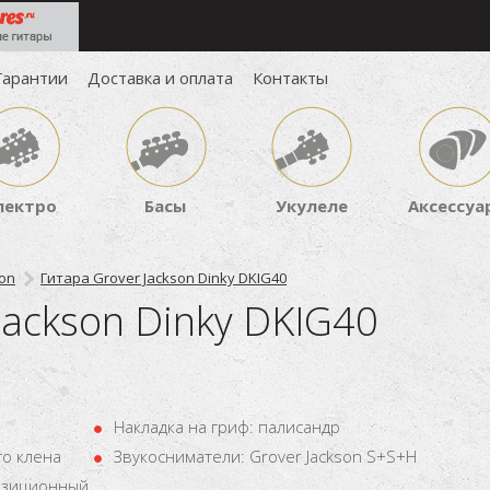
Гарантии
Доставка и оплата
Контакты
лектро
Басы
Укулеле
Аксессуа
son
Гитара Grover Jackson Dinky DKIG40
Jackson Dinky DKIG40
Накладка на гриф: палисандр
го клена
Звукосниматели: Grover Jackson S+S+H
позиционный