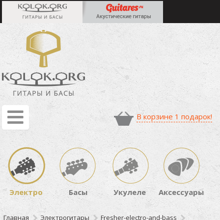
В корзине 1 подарок!
Электро
Басы
Укулеле
Аксессуары
Главная
Электрогитары
Fresher-electro-and-bass