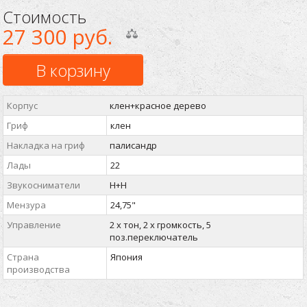
Стоимость
27 300 руб.
В корзину
Корпус
клен+красное дерево
Гриф
клен
Накладка на гриф
палисандр
Лады
22
Звукосниматели
H+H
Мензура
24,75"
Управление
2 х тон, 2 х громкость, 5
поз.переключатель
Страна
Япония
производства