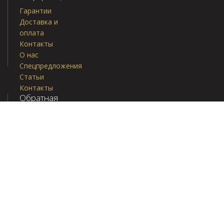
Гарантии
Доставка и
оплата
Контакты
О нас
Спецпредложения
Статьи
Контакты
Обратная
связь
8
(926)
680-
32-
00
Мы в соц.
сетях -