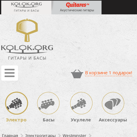
В корзине 1 подарок!
Электро
Басы
Укулеле
Аксессуары
Главная
Электрогитары
Westminster